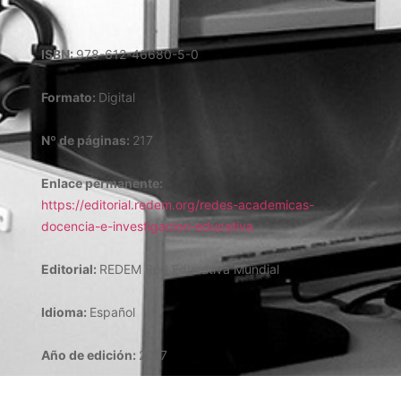
ISBN:
978-612-46680-5-0
Formato:
Digital
Nº de páginas:
217
Enlace permanente:
https://editorial.redem.org/redes-academicas-
docencia-e-investigacion-educativa
Editorial:
REDEM Red Educativa Mundial
Idioma:
Español
Año de edición:
2017