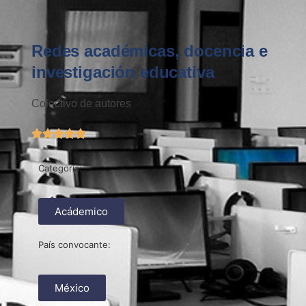
Redes académicas, docencia e
investigación educativa
Colectivo de autores





Categoría:
Acádemico
País convocante:
México